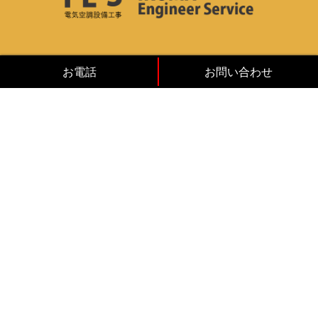
カンパニー
お電話
お問い合わせ
COMPANY
サービス
SERVICES
一般住宅空調設備販売
店舗・工場空調設備・電気工事
空調機器点検修理
強み
STRENGTHS